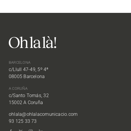
BARCELONA
c/Llull 47-49, 5º 4ª
08005 Barcelona
A CORUÑA
c/Santo Tomás, 32
15002 A Coruña
ohlala@ohlalacomunicacio.com
93 125 33 73