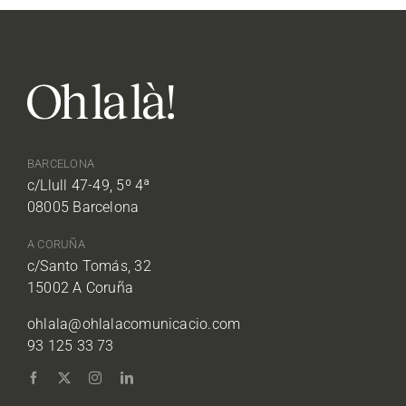
BARCELONA
c/Llull 47-49, 5º 4ª
08005 Barcelona
A CORUÑA
c/Santo Tomás, 32
15002 A Coruña
ohlala@ohlalacomunicacio.com
93 125 33 73