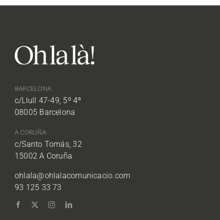
BARCELONA
c/Llull 47-49, 5º 4ª
08005 Barcelona
A CORUÑA
c/Santo Tomás, 32
15002 A Coruña
ohlala@ohlalacomunicacio.com
93 125 33 73