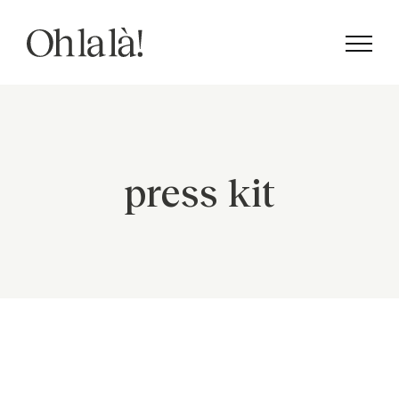
Saltar
al
contenido
press kit