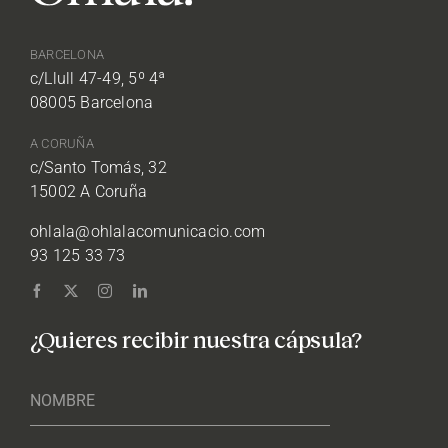
BARCELONA
c/Llull 47-49, 5º 4ª
08005 Barcelona
A CORUÑA
c/Santo Tomás, 32
15002 A Coruña
ohlala@ohlalacomunicacio.com
93 125 33 73
¿Quieres recibir nuestra cápsula?