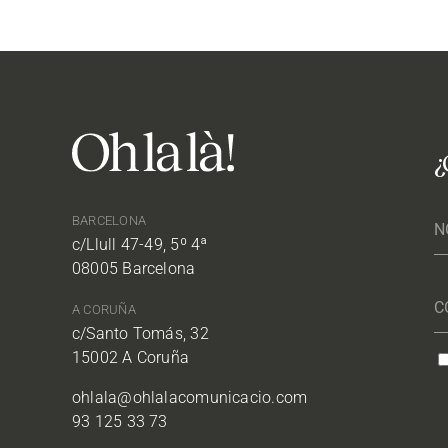
¿
BARCELONA
c/Llull 47-49, 5º 4ª
08005 Barcelona
A CORUÑA
c/Santo Tomás, 32
15002 A Coruña
ohlala@ohlalacomunicacio.com
93 125 33 73