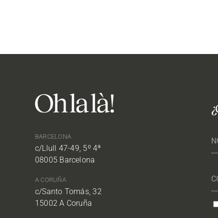
¿
BARCELONA
c/Llull 47-49, 5º 4ª
08005 Barcelona
A CORUÑA
c/Santo Tomás, 32
15002 A Coruña