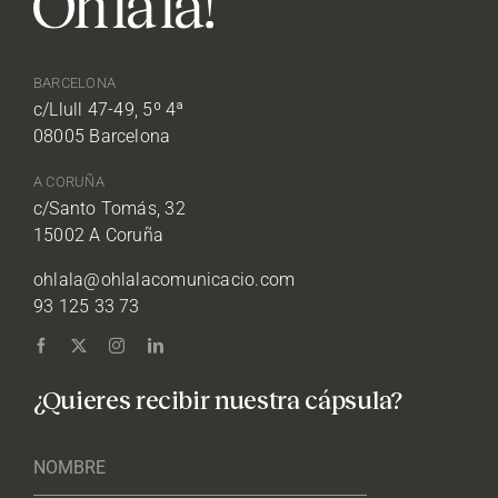
BARCELONA
c/Llull 47-49, 5º 4ª
08005 Barcelona
A CORUÑA
c/Santo Tomás, 32
15002 A Coruña
ohlala@ohlalacomunicacio.com
93 125 33 73
¿Quieres recibir nuestra cápsula?