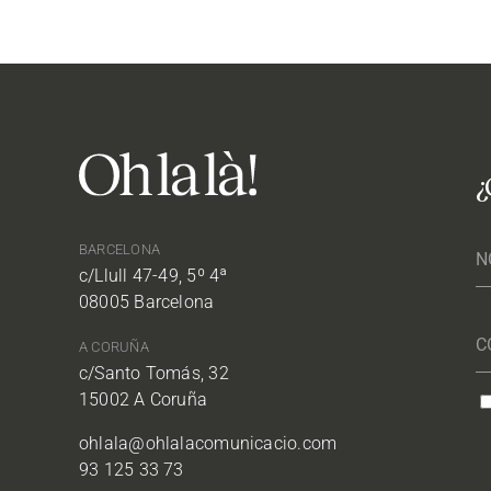
¿
BARCELONA
c/Llull 47-49, 5º 4ª
08005 Barcelona
A CORUÑA
c/Santo Tomás, 32
15002 A Coruña
ohlala@ohlalacomunicacio.com
93 125 33 73