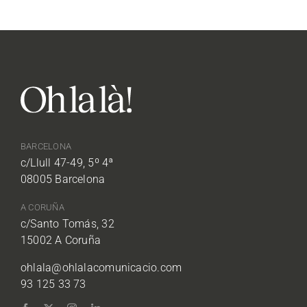
BARCELONA
c/Llull 47-49, 5º 4ª
08005 Barcelona
A CORUÑA
c/Santo Tomás, 32
15002 A Coruña
ohlala@ohlalacomunicacio.com
93 125 33 73