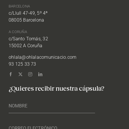
BARCELONA
c/Llull 47-49, 5º 4ª
08005 Barcelona
A CORUÑA
c/Santo Tomás, 32
15002 A Coruña
ohlala@ohlalacomunicacio.com
93 125 33 73
¿Quieres recibir nuestra cápsula?