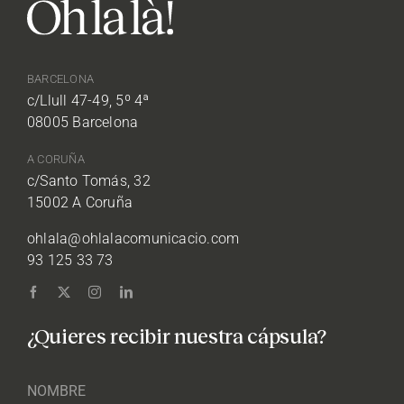
BARCELONA
c/Llull 47-49, 5º 4ª
08005 Barcelona
A CORUÑA
c/Santo Tomás, 32
15002 A Coruña
ohlala@ohlalacomunicacio.com
93 125 33 73
¿Quieres recibir nuestra cápsula?