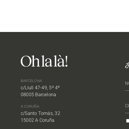
¿
BARCELONA
c/Llull 47-49, 5º 4ª
08005 Barcelona
A CORUÑA
c/Santo Tomás, 32
15002 A Coruña