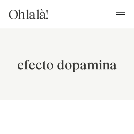
Saltar
al
contenido
efecto dopamina