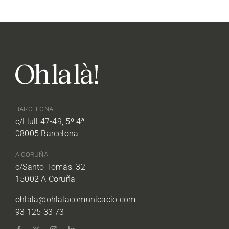
BARCELONA
c/Llull 47-49, 5º 4ª
08005 Barcelona
A CORUÑA
c/Santo Tomás, 32
15002 A Coruña
ohlala@ohlalacomunicacio.com
93 125 33 73