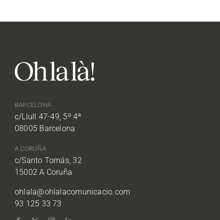
BARCELONA
c/Llull 47-49, 5º 4ª
08005 Barcelona
A CORUÑA
c/Santo Tomás, 32
15002 A Coruña
ohlala@ohlalacomunicacio.com
93 125 33 73