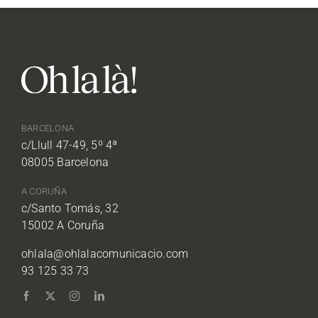
BARCELONA
c/Llull 47-49, 5º 4ª
08005 Barcelona
A CORUÑA
c/Santo Tomás, 32
15002 A Coruña
ohlala@ohlalacomunicacio.com
93 125 33 73