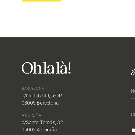
¿
BARCELONA
c/Llull 47-49, 5º 4ª
08005 Barcelona
A CORUÑA
c/Santo Tomás, 32
15002 A Coruña