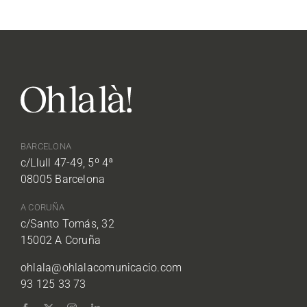
BARCELONA
c/Llull 47-49, 5º 4ª
08005 Barcelona
A CORUÑA
c/Santo Tomás, 32
15002 A Coruña
ohlala@ohlalacomunicacio.com
93 125 33 73