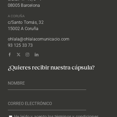
08005 Barcelona
A CORUÑA
c/Santo Tomás, 32
15002 A Coruña
ohlala@ohlalacomunicacio.com
93 125 33 73
¿Quieres recibir nuestra cápsula?
He leído y acepto los términos y condiciones