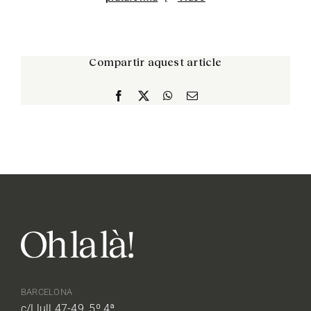
Compartir aquest article
Facebook
X
WhatsApp
Correo
electrónico
BARCELONA
c/Llull 47-49, 5º 4ª