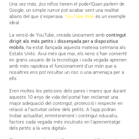
Una vez más, ¡los niños tienen el poder!
Quan parlem de
Google, un simple rumor pot acabar sent una realitat
abans del que s’esperava.
YouTube Kids
és un exemple
ideal.
La versió de YouTube, creada únicament amb
contingut
dirigit als més petits i dissenyada per a dispositius
mòbils
, ha estat llançada aquesta mateixa setmana als
Estats Units. Avui més que mai, els nens s’han convertit
en grans usuaris de la tecnologia i cada vegada aprenen
amb més rapidesa el funcionament d’un món que a
nosaltres ens pot resultar un risc o una amenaça per a
ells.
Eren moltes les peticions dels pares i mares que durant
aquests 10 anys de vida del portal han reclamat una
major adequació del contingut, protecció i respecte en
relació a l’activitat online dels petits. A l’app podran
trobar actualitat, entreteniment i contingut educatiu,
factors cada vegada més inculcats en l’aprenentatge
dels petits a la «era digital».