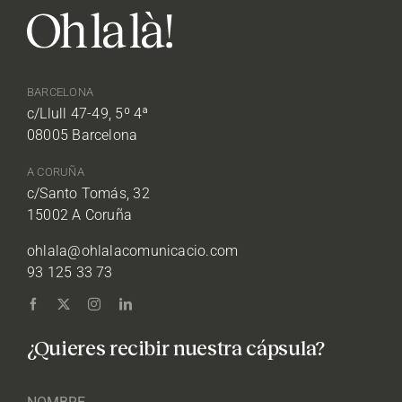
BARCELONA
c/Llull 47-49, 5º 4ª
08005 Barcelona
A CORUÑA
c/Santo Tomás, 32
15002 A Coruña
ohlala@ohlalacomunicacio.com
93 125 33 73
¿Quieres recibir nuestra cápsula?