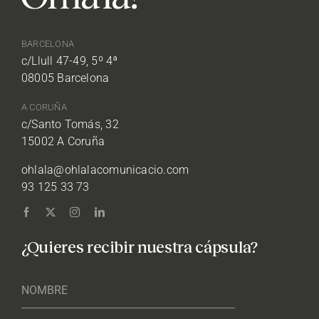
BARCELONA
c/Llull 47-49, 5º 4ª
08005 Barcelona
A CORUÑA
c/Santo Tomás, 32
15002 A Coruña
ohlala@ohlalacomunicacio.com
93 125 33 73
¿Quieres recibir nuestra cápsula?