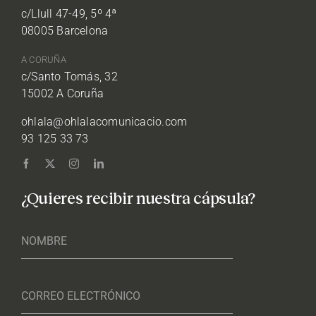
c/Llull 47-49, 5º 4ª
08005 Barcelona
A CORUÑA
c/Santo Tomás, 32
15002 A Coruña
ohlala@ohlalacomunicacio.com
93 125 33 73
¿Quieres recibir nuestra cápsula?