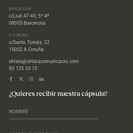
BARCELONA
c/Llull 47-49, 5º 4ª
08005 Barcelona
A CORUÑA
c/Santo Tomás, 32
15002 A Coruña
ohlala@ohlalacomunicacio.com
93 125 33 73
¿Quieres recibir nuestra cápsula?