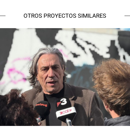
OTROS PROYECTOS SIMILARES
NOU Sentit Urbà
Campañas culturales
Estrategia de
comunicación y PR
Estrategia digital y
contenidos