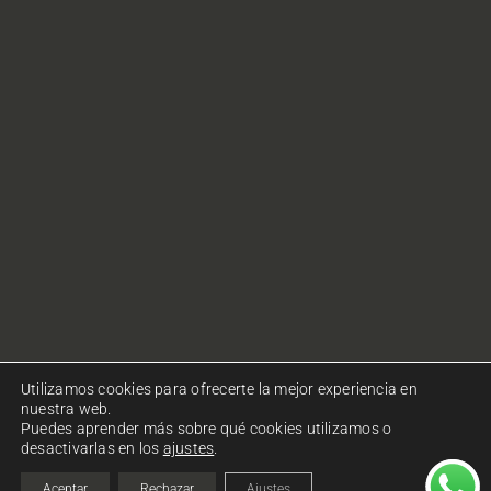
Utilizamos cookies para ofrecerte la mejor experiencia en
nuestra web.
Puedes aprender más sobre qué cookies utilizamos o
desactivarlas en los
ajustes
.
© Copyright Ohlalà! Comunicació. Todos los derechos
reservados.
Política de privacidad
|
Política de cookies
Aceptar
Rechazar
Ajustes