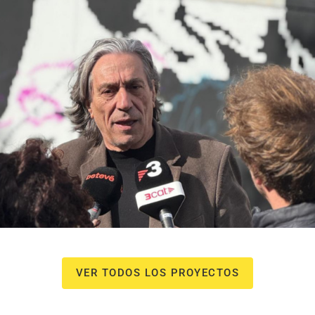
NOU Sentit Urbà
Campañas culturales
Estrategia de
comunicación y PR
Estrategia digital y
contenidos
VER TODOS LOS PROYECTOS