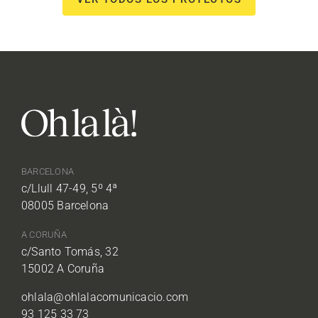
BARCELONA
c/Llull 47-49, 5º 4ª
08005 Barcelona
A CORUÑA
c/Santo Tomás, 32
15002 A Coruña
ohlala@ohlalacomunicacio.com
93 125 33 73