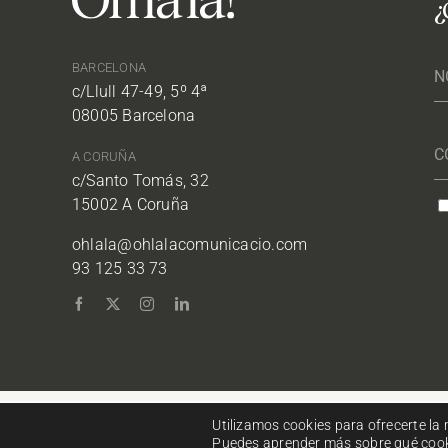
¿
BARCELONA
c/Llull 47-49, 5º 4ª
08005 Barcelona
A CORUÑA
c/Santo Tomás, 32
15002 A Coruña
ohlala@ohlalacomunicacio.com
93 125 33 73
Utilizamos cookies para ofrecerte la
© Copyright Ohlalà! C
Puedes aprender más sobre qué cooki