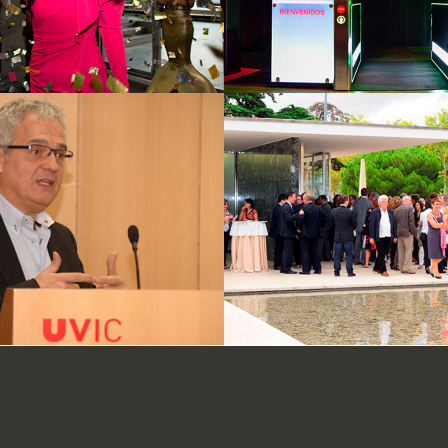
T Vic Centre de
Departament d’
ntació de Serveis
Social i Ciuta
Socials
Eventos creativ
ventos creativos