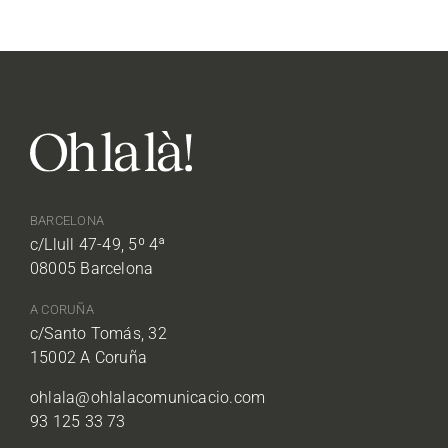
Saltar
al
contenido
BARCELONA
c/Llull 47-49, 5º 4ª
08005 Barcelona
A CORUÑA
c/Santo Tomás, 32
15002 A Coruña
ohlala@ohlalacomunicacio.com
93 125 33 73